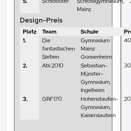
5.
Schloboter
Schlossgymnasium,
Mainz
Design-Preis
Platz
Team
Schule
Pr
1.
Die
Gymnasium
40
fantastischen
Mainz
Sieben
Gonsenheim
2.
Abi 2010
Sebastian-
30
Münster-
Gymnasium,
Ingelheim
3.
GRF170
Hohenstaufen-
20
Gymnasium,
Kaiserslautern