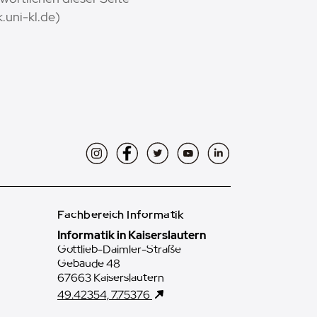
.uni-kl.de)
Instagram
Facebook
Twitter
YouTube
LinkedIn
Fachbereich Informatik
Informatik in Kaiserslautern
Gottlieb-Daimler-Straße
Gebäude 48
67663 Kaiserslautern
49.42354, 7.75376