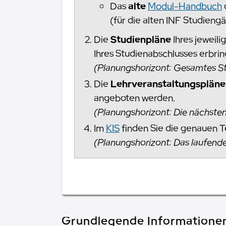
Das
alte
Modul-Handbuch
(für die alten INF Studieng
Die
Studienpläne
Ihres jeweili
Ihres Studienabschlusses erbri
(Planungshorizont: Gesamtes S
Die
Lehrveranstaltungspläne
angeboten werden.
(Planungshorizont: Die nächste
Im
KIS
finden Sie die genauen 
(Planungshorizont: Das laufend
Grundlegende Informatione