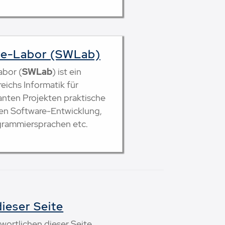
are-Labor (SWLab)
abor (
SWLab
) ist ein
ichs Informatik für
santen Projekten praktische
en Software-Entwicklung,
grammiersprachen etc.
ieser Seite
wortlichen dieser Seite