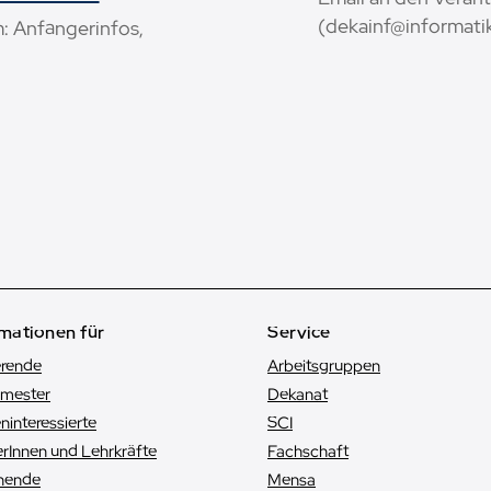
(dekainf@informatik
: Anfängerinfos,
mationen für
Service
erende
Arbeitsgruppen
emester
Dekanat
n­interessierte
SCI
rInnen und Lehrkräfte
Fachschaft
hende
Mensa