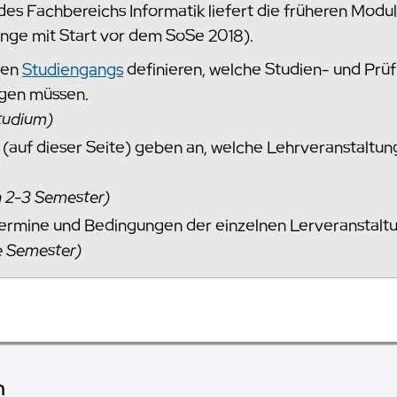
des Fachbereichs Informatik liefert die früheren Modu
änge mit Start vor dem SoSe 2018).
gen
Studiengangs
definieren, welche Studien- und Prü
ngen müssen.
tudium)
(auf dieser Seite) geben an, welche Lehrveranstaltu
n 2-3 Semester)
Termine und Bedingungen der einzelnen Lerveranstalt
e Semester)
n