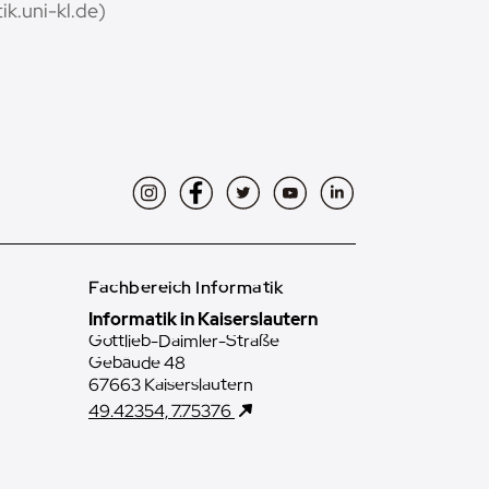
k.uni-kl.de)
Instagram
Facebook
Twitter
YouTube
LinkedIn
Fachbereich Informatik
Informatik in Kaiserslautern
Gottlieb-Daimler-Straße
Gebäude 48
67663 Kaiserslautern
49.42354, 7.75376