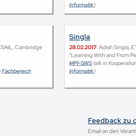
Informatik
)
Singla
 CSAIL, Cambridge
28.02.2017
: Adish Singla, 
"Learning With and From P
MPI-SWS
talk in Kooperati
m
Fachbereich
Informatik
)
Feedback zu d
Email an den Verant