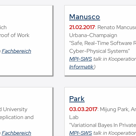
Manusco
ich
21.02.2017
: Renato Mancuso,
Proof of Work
Urbana-Champaign
"Safe, Real-Time Software R
m
Fachbereich
Cyber-Physical Systems"
MPI-SWS
talk in Kooperati
Informatik
)
Park
d University
03.03.2017
: Mijung Park,
Replication and
Lab
"Variational Bayes In Privat
m
Fachbereich
MPI-SWS
talk in Kooperati