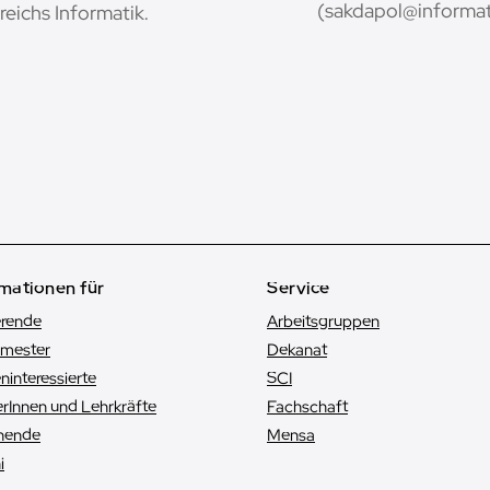
(sakdapol@informati
eichs Informatik.
mationen für
Service
erende
Arbeitsgruppen
emester
Dekanat
n­interessierte
SCI
rInnen und Lehrkräfte
Fachschaft
hende
Mensa
i