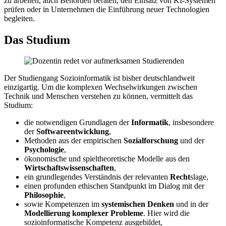
zu arbeiten, auch Behörden beraten, den Einsatz von KI-Systemen
prüfen oder in Unternehmen die Einführung neuer Technologien
begleiten.
Das Studium
Der Studiengang Sozioinformatik ist bisher deutschlandweit
einzigartig. Um die komplexen Wechselwirkungen zwischen
Technik und Menschen verstehen zu können, vermittelt das
Studium:
die notwendigen Grundlagen der
Informatik
, insbesondere
der
Softwareentwicklung
,
Methoden aus der empirischen
Sozialforschung
und der
Psychologie
,
ökonomische und spieltheoretische Modelle aus den
Wirtschaftswissenschaften
,
ein grundlegendes Verständnis der relevanten
Recht
slage,
einen profunden ethischen Standpunkt im Dialog mit der
Philosophie
,
sowie Kompetenzen im
systemischen Denken
und in der
Modellierung komplexer Probleme
. Hier wird die
sozioinformatische Kompetenz ausgebildet,